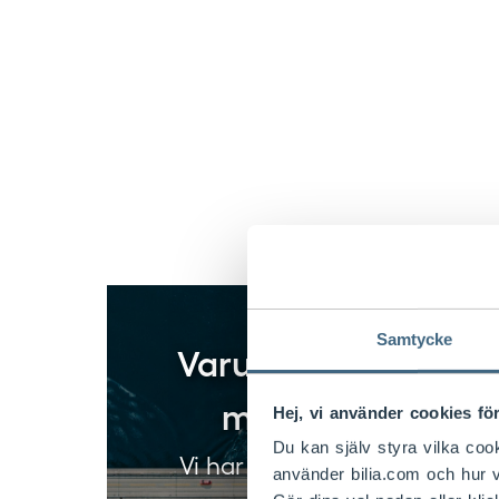
Samtycke
Varumärken och
marknader
Hej, vi använder cookies för
Du kan själv styra vilka coo
Vi har många attraktiva
använder bilia.com och hur v