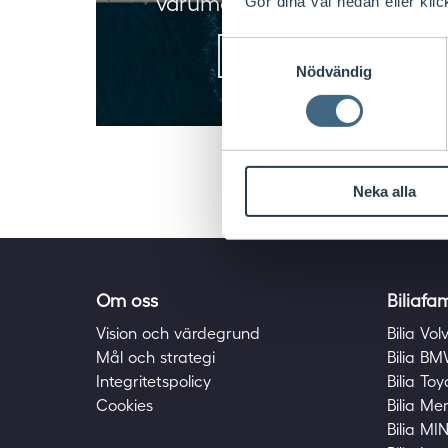
varumärken i fyra länder
Gör dina val nedan eller klic
Samtyckesval
Läs mer här
Nödvändig
Neka alla
Om oss
Biliafa
Vision och värdegrund
Bilia Vol
Mål och strategi
Bilia B
Integritetspolicy
Bilia To
Cookies
Bilia M
Bilia MIN