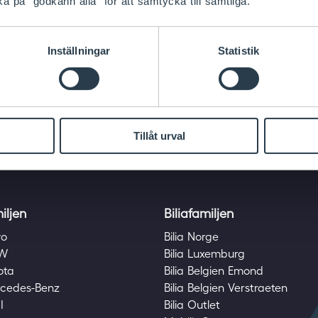
ka på "godkänn alla" för att samtycka till samtliga.
Läs mer
Inställningar
Statistik
Tillåt urval
miljen
Biliafamiljen
vo
Bilia Norge
MW
Bilia Luxemburg
yota
Bilia Belgien Emond
ercedes-Benz
Bilia Belgien Verstraeten
I
Bilia Outlet