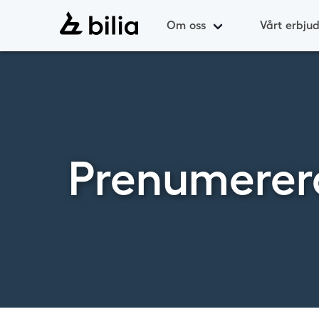
Om oss
Vårt erbju
Prenumerer