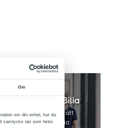
Om
Investera i Bilia
Fem goda skäl att
rmation om din enhet, hur du
investera i Bilia
itt samtycke när som helst.