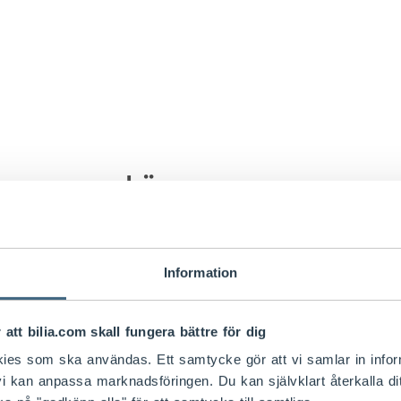
Läs mer om
Information
Bli en del av Bilia
 att bilia.com skall fungera bättre för dig
Är du nyfiken på hur det är
kies som ska användas. Ett samtycke gör att vi samlar in info
att arbeta hos oss?
i kan anpassa marknadsföringen. Du kan självklart återkalla d